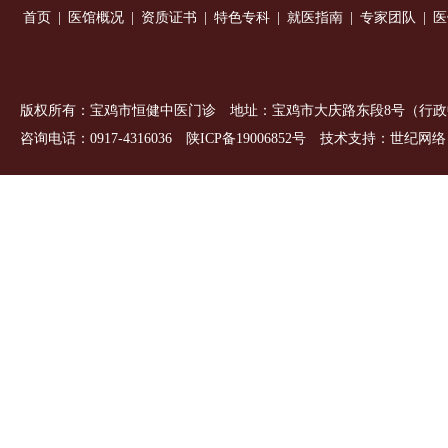
首页
|
医馆概况
|
资质证书
|
特色专科
|
就医指南
|
专家团队
|
医
版权所有
：
宝鸡市恒健中医门诊 地址：宝鸡市大庆路东段8号（行政
咨询电话：0917-4316036
陕ICP备19006852号
技术支持：
世纪网络