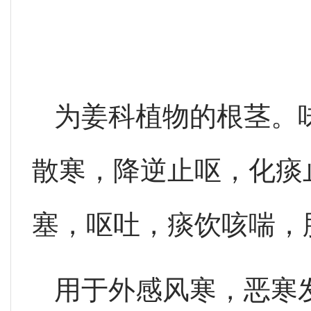
为姜科植物的根茎。
散寒，降逆止呕，化痰
塞，呕吐，痰饮咳喘，
用于外感风寒，恶寒