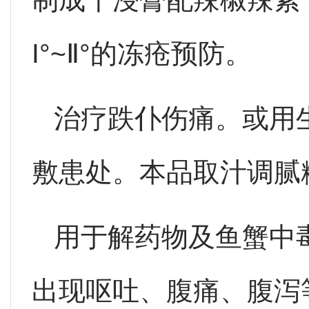
I°~Ⅱ°的冻疮预防。
治疗跌仆伤痛。或用
敷患处。本品取汁调腻
用于解药物及鱼蟹中
出现呕吐、腹痛、腹泻