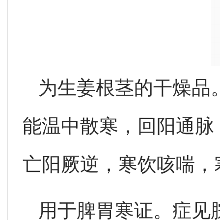
为生姜根茎的干燥品
能温中散寒，回阳通脉
亡阳厥逆，寒饮咳喘，
用于脾胃寒证。症见