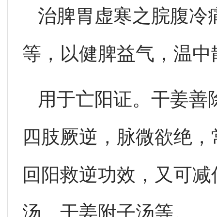
治脾胃虚寒之脘腹冷
等，以健脾益气，温中
用于亡阳证。干姜善
四肢厥逆，脉微欲绝，
回阳救逆功效，又可减
汤、干姜附子汤等。