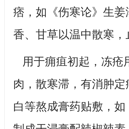
痞，如《伤寒论》生姜
香、甘草以温中散寒，
用于痈疽初起，冻疮
肉，散寒滞，有消肿定
白等熬成膏药贴敷，如
制成干浸膏配辣椒辣素