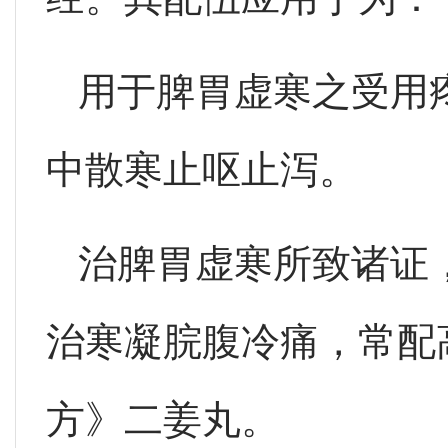
用于脾胃虚寒之受用
中散寒止呕止泻。
治脾胃虚寒所致诸证
治寒凝脘腹冷痛，常配
方》二姜丸。