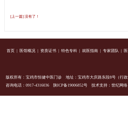
[上一篇] 没有了！
首页
|
医馆概况
|
资质证书
|
特色专科
|
就医指南
|
专家团队
|
医
版权所有
：
宝鸡市恒健中医门诊 地址：宝鸡市大庆路东段8号（行政
咨询电话：0917-4316036
陕ICP备19006852号
技术支持：
世纪网络