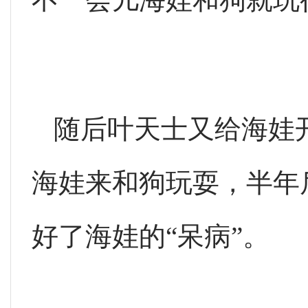
随后叶天士又给海娃
海娃来和狗玩耍，半年
好了海娃的“呆病”。